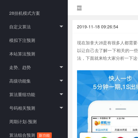
28挂机模式方案
自定义算法
2019-11-18 09:26:54
模拟下注预测
现在加拿大
28是有很多人都需
以让自己去了解一下相关的一
本站算法预测
法，下面就来给大家分析一下这
走势、趋势
高级功能集
算法重组功能
号码相关预测
周期计划-预测
算法组合预测
新功能