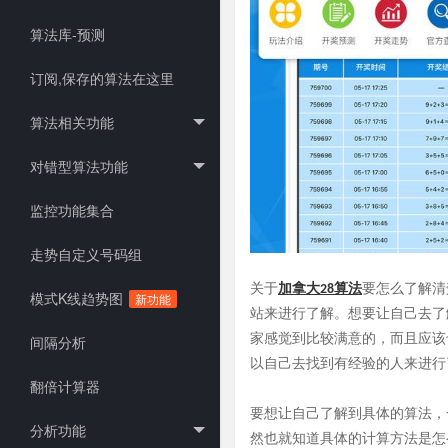
算法库-预测
订阅,保存的算法在这里
算法相关功能
对错型算法功能
监控功能集合
走势自定义号码组
关于
加拿大
要怎么了解清
28算法
模式K线趋势图
新功能
站来进行了解。想要让自己去了
家感觉到比较满意的，而且应该
间隔分析
以自己去找到有经验的人来进行
翻倍计算器
要想让自己了解到具体的算法，
分析功能
然也就知道具体的计算方法是怎