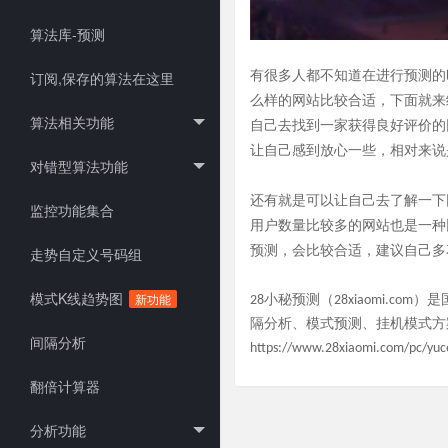
算法库-预测
订阅,保存的算法在这里
有很多人都不知道在进行预测的
么样的网站比较合适，下面就来
算法相关功能
自己去找到一家获得良好评价的
让自己感到放心一些，相对来说
对错型算法功能
还有就是可以让自己去了解一下
监控功能集合
用户数量比较多的网站也是一种
预测，会比较合适，建议自己多
走势自定义号码组
模式K线趋势图
新功能
28小秘预测（28xiaomi.
隔分析、模式预测、挂机模式方
间隔分析
https://www.28xiaomi.com/pc/yuc
翻倍计算器
分析功能