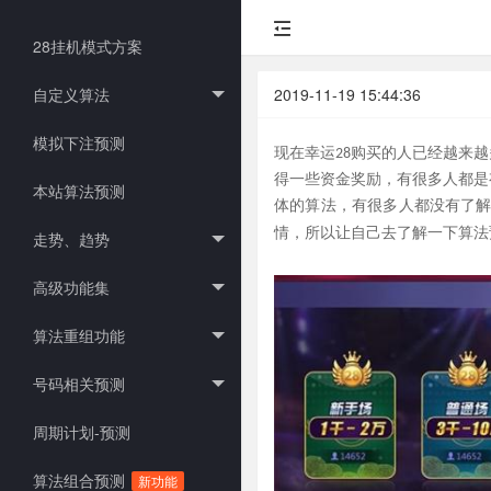
28挂机模式方案
自定义算法
2019-11-19 15:44:36
模拟下注预测
现在幸运
28购买的人已经越来
得一些资金奖励，有很多人都是
本站算法预测
体的算法，有很多人都没有了
情，所以让自己去了解一下算法
走势、趋势
高级功能集
算法重组功能
号码相关预测
周期计划-预测
算法组合预测
新功能