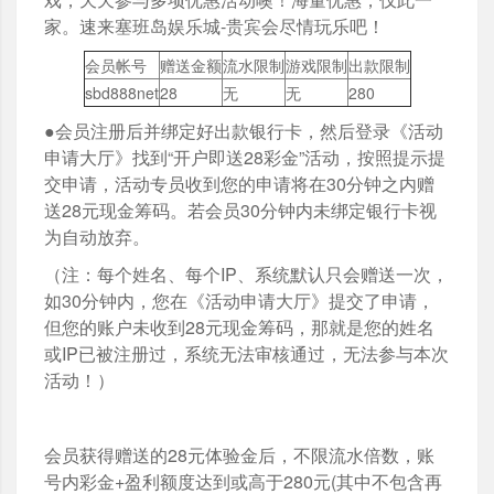
家。速来塞班岛娱乐城-贵宾会尽情玩乐吧！
会员帐号
赠送金额
流水限制
游戏限制
出款限制
sbd888net
28
无
无
280
●会员注册后并绑定好出款银行卡，然后登录《活动
申请大厅》找到“开户即送28彩金”活动，按照提示提
交申请，活动专员收到您的申请将在30分钟之内赠
送28元现金筹码。若会员30分钟内未绑定银行卡视
为自动放弃。
（注：每个姓名、每个IP、系统默认只会赠送一次，
如30分钟内，您在《活动申请大厅》提交了申请，
但您的账户未收到28元现金筹码，那就是您的姓名
或IP已被注册过，系统无法审核通过，无法参与本次
活动！）
会员获得赠送的28元体验金后，不限流水倍数，账
号内彩金+盈利额度达到或高于280元(其中不包含再