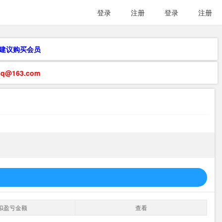
登录
注册
登录
注册
建议购买会员
q@163.com
拟盈亏金额
查看