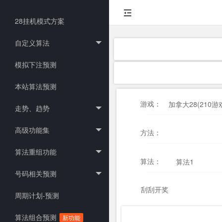
28挂机模式方案
自定义算法
模拟下注预测
本站算法预测
游戏：
加拿大28(210游
走势、趋势
高级功能集
方法：
算法重组功能
算法：
算法1
号码相关预测
刮刮开奖
周期计划-预测
算法组合预测
新功能