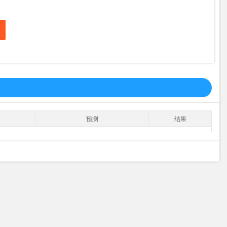
预测
结果