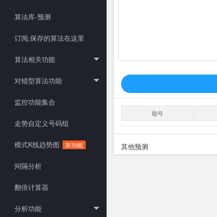
算法库-预测
订阅,保存的算法在这里
算法相关功能
对错型算法功能
监控功能集合
期号
走势自定义号码组
模式K线趋势图
新功能
其他预测
间隔分析
翻倍计算器
分析功能