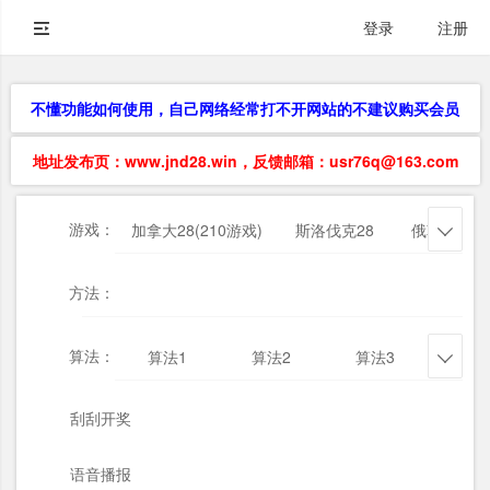
登录
注册
不懂功能如何使用，自己网络经常打不开网站的不建议购买会员
地址发布页：www.jnd28.win，反馈邮箱：usr76q@163.com
游戏：
加拿大28(210游戏)
斯洛伐克28
俄勒冈28

方法：
算法：
算法1
算法2
算法3
算法

刮刮开奖
语音播报