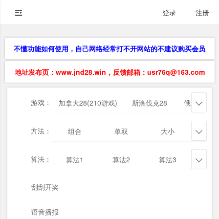
登录
注册
不懂功能如何使用，自己网络经常打不开网站的不建议购买会员
地址发布页：www.jnd28.win，反馈邮箱：usr76q@163.com
游戏：
加拿大28(210游戏)
斯洛伐克28
俄勒冈28

方法：
组合
单双
大小
杀三

算法：
算法1
算法2
算法3
算法

刮刮开奖
语音播报