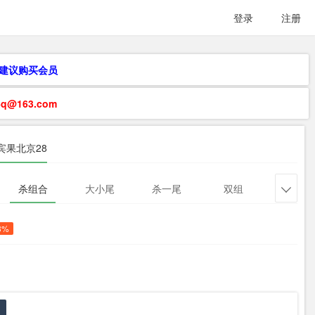
登录
注册
建议购买会员
q@163.com
宾果北京28
杀组合
大小尾
杀一尾
双组
中边

3%