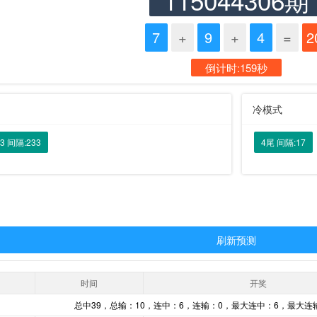
7
+
9
+
4
=
2
倒计时:159秒
冷模式
23 间隔:233
4尾 间隔:17
刷新预测
时间
开奖
总中39，总输：10，连中：6，连输：0，最大连中：6，最大连输