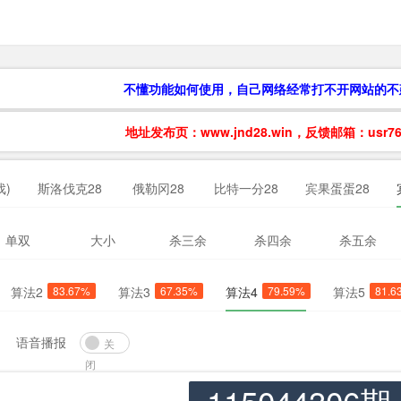
不懂功能如何使用，自己网络经常打不开网站的不
地址发布页：www.jnd28.win，反馈邮箱：usr76
戏)
斯洛伐克28
俄勒冈28
比特一分28
宾果蛋蛋28
单双
大小
杀三余
杀四余
杀五余
算法2
83.67%
算法3
67.35%
算法4
79.59%
算法5
81.6
语音播报
关
闭
115044306期