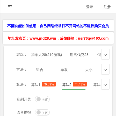
登录
注册
不懂功能如何使用，自己网络经常打不开网站的不建议购买会员
地址发布页：www.jnd28.win，反馈邮箱：usr76q@163.com
游戏：
加拿大28(210游戏)
斯洛伐克28
俄勒冈28

方法：
组合
单双
大小
杀三

算法：
算法1
79.59%
算法2
71.43%
算法3
81.63

刮刮开奖
关闭
语音播报
关闭