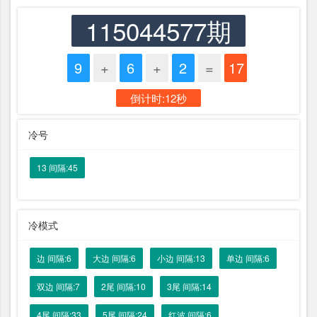
115044577期
9
+
6
+
2
=
17
倒计时:12秒
冷号
13 间隔:45
冷模式
边 间隔:6
大边 间隔:6
小边 间隔:13
单边 间隔:6
双边 间隔:7
2尾 间隔:10
3尾 间隔:14
4尾 间隔:33
5尾 间隔:24
红波 间隔:6