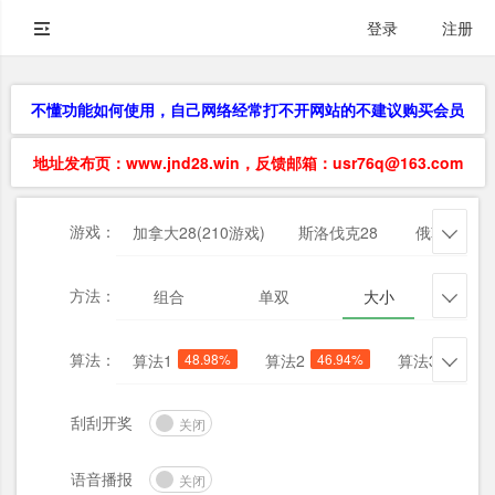
登录
注册
不懂功能如何使用，自己网络经常打不开网站的不建议购买会员
地址发布页：www.jnd28.win，反馈邮箱：usr76q@163.com
游戏：
加拿大28(210游戏)
斯洛伐克28
俄勒冈28

方法：
组合
单双
大小
杀三

算法：
算法1
48.98%
算法2
46.94%
算法3
63.27

刮刮开奖
关闭
语音播报
关闭