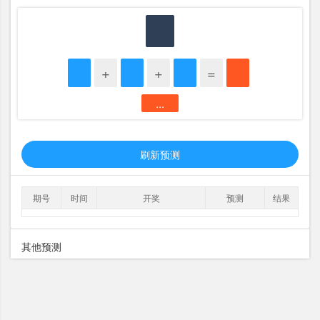
+
+
=
...
刷新预测
期号
时间
开奖
预测
结果
其他预测