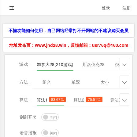
登录
注册
不懂功能如何使用，自己网络经常打不开网站的不建议购买会员
地址发布页：www.jnd28.win，反馈邮箱：usr76q@163.com
游戏：
加拿大28(210游戏)
斯洛伐克28
俄勒冈28

方法：
组合
单双
大小
杀三

算法：
算法1
83.67%
算法2
75.51%
算法3
65.31

刮刮开奖
关闭
语音播报
关闭