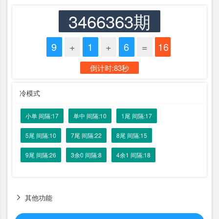
3466363期
9
+
1
+
6
=
16
倒计时:83秒
冷模式
小单 间隔:17
单中 间隔:10
1尾 间隔:17
5尾 间隔:10
7尾 间隔:22
8尾 间隔:15
9尾 间隔:26
3余0 间隔:8
4余1 间隔:18
其他功能
