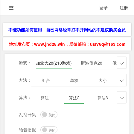
登录
注册
不懂功能如何使用，自己网络经常打不开网站的不建议购买会员
地址发布页：www.jnd28.win，反馈邮箱：usr76q@163.com
游戏：
加拿大28(210游戏)
斯洛伐克28
俄勒冈28

方法：
组合
单双
大小
杀三

算法：
算法1
算法2
算法3
算法

刮刮开奖
关闭
语音播报
关闭