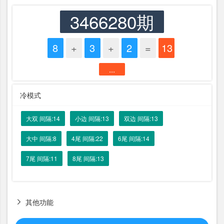
3466280期
8
+
3
+
2
=
13
...
冷模式
大双 间隔:14
小边 间隔:13
双边 间隔:13
大中 间隔:8
4尾 间隔:22
6尾 间隔:14
7尾 间隔:11
8尾 间隔:13
其他功能
