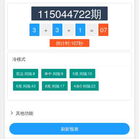
115044722期
3
+
3
+
1
=
07
倒计时:107秒
冷模式
双边 间隔:8
单中 间隔:9
5尾 间隔:15
6尾 间隔:43
8尾 间隔:17
4余0 间隔:22
其他功能

刷新预测