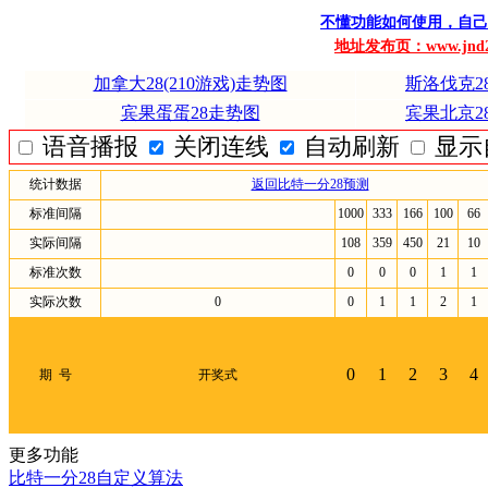
不懂功能如何使用，自己
地址发布页：www.jnd28
加拿大28(210游戏)走势图
斯洛伐克2
宾果蛋蛋28走势图
宾果北京2
语音播报
关闭连线
自动刷新
显示
统计数据
返回比特一分28预测
标准间隔
1000
333
166
100
66
实际间隔
108
359
450
21
10
标准次数
0
0
0
1
1
实际次数
0
0
1
1
2
1
0
1
2
3
4
期 号
开奖式
更多功能
比特一分28自定义算法